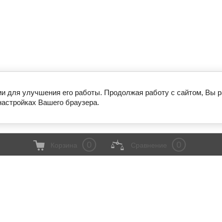
ии для улучшения его работы. Продолжая работу с сайтом, Вы 
настройках Вашего браузера.
0
0
Корзина
Сравнение
И
КОНТАКТЫ
НАШИ РАБОТЫ
ВАКАНСИИ
8 (800) 333-2-146 Бесплатно