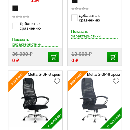
2.04
Добавить к
сравнению
Добавить к
сравнению
Показать
характеристики
Показать
характеристики
₽
₽
36 000
13 000
₽
₽
0
0
новинка!
новинка!
Metta S-ВР-8 хром
Metta S-ВР-8 хром
в наличии
в наличии