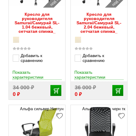
Кресло для
Кресло для
руководителя
руководителя
Samurai/Самурай SL-
Samurai/Самурай SL-
1.04 бежевый,
2.04 бежевый,
сетчатая спинка_
сетчатая спинка_
Добавить к
Добавить к
сравнению
сравнению
Показать
Показать
характеристики
характеристики
₽
₽
34 000
36 000
₽
₽
0
0
Альфа сильвер Нептун
Альфа пластик черн тк