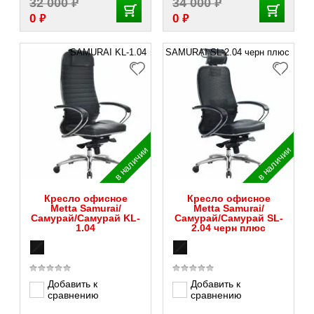
₽
₽
32 000
34 000
₽
₽
0
0
SAMURAI KL-1.04
SAMURAI SL-2.04 черн плюс
в наличии
в наличии
Кресло офисное
Кресло офисное
Metta Samurai/
Metta Samurai/
Самурай/Самурай KL-
Самурай/Самурай SL-
1.04
2.04 черн плюс
Добавить к
Добавить к
сравнению
сравнению