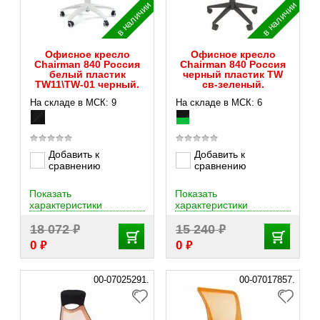
в наличии
в наличии
Офисное кресло
Офисное кресло
Chairman 840 Россия
Chairman 840 Россия
белый пластик
черный пластик TW
TW11\TW-01 черный.
св-зеленый.
На складе в МСК: 9
На складе в МСК: 6
Добавить к
Добавить к
сравнению
сравнению
Показать
Показать
характеристики
характеристики
₽
₽
18 072
15 240
₽
₽
0
0
00-07025291.
00-07017857.