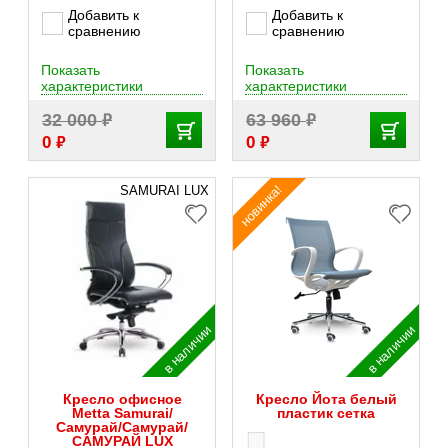
Добавить к
Добавить к
сравнению
сравнению
Показать
Показать
характеристики
характеристики
₽
₽
32 000
63 960
₽
₽
0
0
новинка!
SAMURAI LUX
в наличии
в наличии
Кресло офисное
Кресло Йота белый
Metta Samurai/
пластик сетка
Самурай/Самурай/
САМУРАЙ LUX