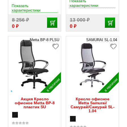
Показать
характеристики
Показать
характеристики
₽
₽
8 256
13 000
₽
₽
0
0
Metta BP-8 PLSU
SAMURAI SL-1.04
в наличии
в наличии
Акция Кресло
Кресло офисное
офисное Metta BP-8
Metta Samurai/
пластик SU
Самурай/Самурай SL-
1.04