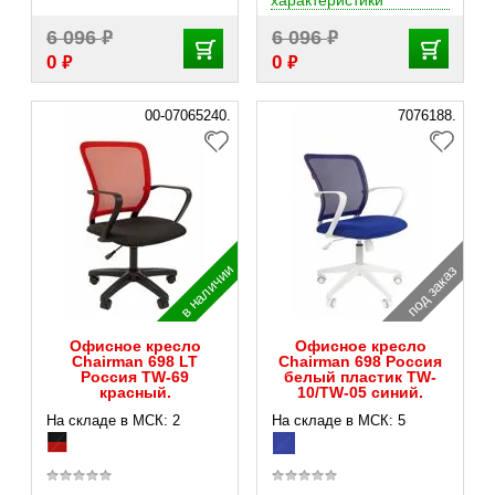
характеристики
₽
₽
6 096
6 096
₽
₽
0
0
00-07065240.
7076188.
в наличии
под заказ
Офисное кресло
Офисное кресло
Chairman 698 LT
Chairman 698 Россия
Россия TW-69
белый пластик TW-
красный.
10/TW-05 синий.
На складе в МСК: 2
На складе в МСК: 5