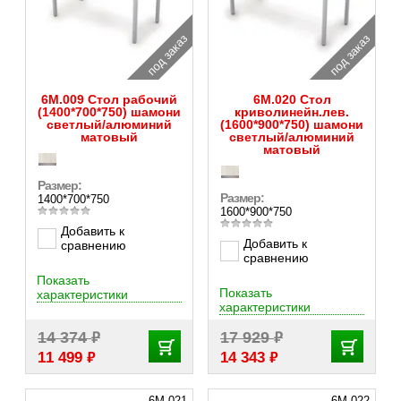
под заказ
под заказ
6М.009 Стол рабочий
6М.020 Стол
(1400*700*750) шамони
криволинейн.лев.
светлый/алюминий
(1600*900*750) шамони
матовый
светлый/алюминий
матовый
Размер:
Размер:
1400*700*750
1600*900*750
Добавить к
Добавить к
сравнению
сравнению
Показать
Показать
характеристики
характеристики
₽
₽
14 374
17 929
₽
₽
11 499
14 343
6М.021
6М.022