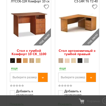
ЛТСO6-11R Комфорт 10 ск
С3-14R Т6 Т2-40
под заказ
под заказ
Стол с тумбой
Стол эргономичный с
Комфорт 10 СК_1100
тумбой правый
еще
еще
Выберите размер
Выберите размер
Добавить к
Добавить к
сравнению
сравнению
Корзина
Показать
Показать