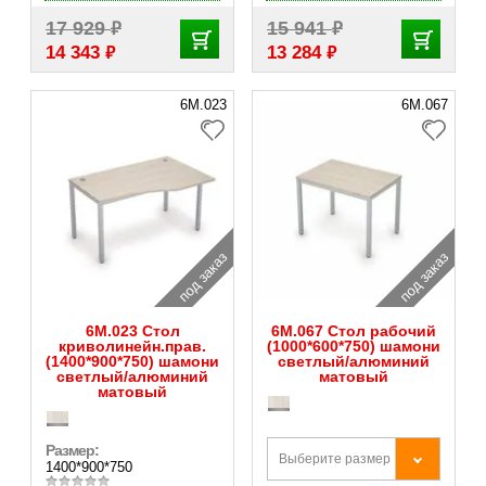
₽
₽
17 929
15 941
₽
₽
14 343
13 284
6М.023
6М.067
под заказ
под заказ
6М.023 Стол
6М.067 Стол рабочий
криволинейн.прав.
(1000*600*750) шамони
(1400*900*750) шамони
светлый/алюминий
светлый/алюминий
матовый
матовый
Размер:
Выберите размер
1400*900*750