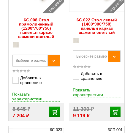
под заказ
под заказ
6С.008 Стол
6С.022 Стол левый
прямолинейный
(1400*900*750)
(1200*700*750)
панельн каркас
панельн каркас
шамони светлый
шамони светлый
Выберите размер
Выберите размер
Добавить к
Добавить к
сравнению
сравнению
Показать
Показать
характеристики
характеристики
₽
₽
8 645
11 399
₽
₽
7 204
9 119
6С.023
6СП.001