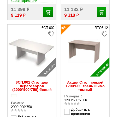
характеристики
₽
₽
11 399
11 182
₽
₽
9 119
9 318
6СП.002
ЛТС6-12
в наличии
под заказ
6СП.002 Стол для
Акция Стол прямой
переговоров
1200*600 ясень шимо
(2000*900*750) белый
темный
Размеры_:
1200*600*750h
Размер:
2000*900*750
Добавить к
сравнению
Добавить к