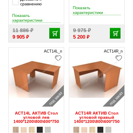
сравнению
Показать
характеристики
Показать
характеристики
₽
₽
11 886
9 975
₽
₽
9 905
5 200
АСТ14L_n
АСТ14R_n
под заказ
под заказ
АСТ14L АКТИВ Стол
АСТ14R АКТИВ Стол
угловой лев
угловой правый
1400*1200\800\600*750
1400*1200\800\600*750