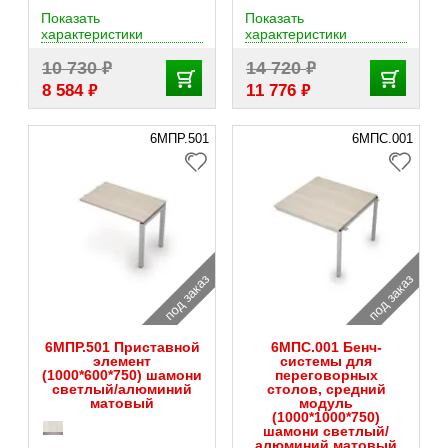
Показать
Показать
характеристики
характеристики
₽
₽
10 730
14 720
₽
₽
8 584
11 776
6МПР.501
6МПС.001
под заказ
под заказ
6МПР.501 Приставной
6МПС.001 Бенч-
элемент
системы для
(1000*600*750) шамони
переговорных
светлый/алюминий
столов, средний
матовый
модуль
(1000*1000*750)
шамони светлый/
алюминий матовый