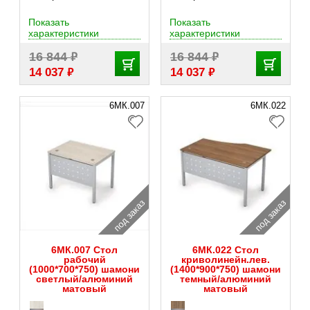
Показать
Показать
характеристики
характеристики
₽
₽
16 844
16 844
₽
₽
14 037
14 037
6МК.007
6МК.022
под заказ
под заказ
6МК.007 Стол
6МК.022 Стол
рабочий
криволинейн.лев.
(1000*700*750) шамони
(1400*900*750) шамони
светлый/алюминий
темный/алюминий
матовый
матовый