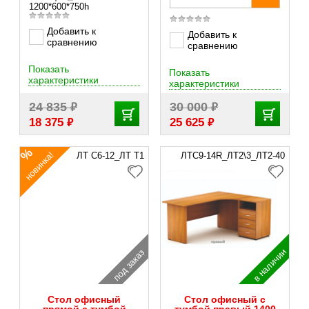
1200*600*750h
Добавить к
Добавить к
сравнению
сравнению
Показать
Показать
характеристики
характеристики
₽
₽
24 835
30 000
₽
₽
18 375
25 625
новинка!
ЛТ С6-12_ЛТ Т1
ЛТС9-14R_ЛТ2\3_ЛТ2-40
в наличии
под заказ
Стол офисный
Стол офисный с