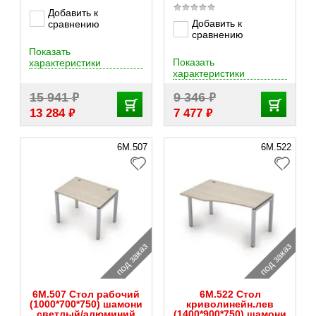
Добавить к
Добавить к
сравнению
сравнению
Показать
Показать
характеристики
характеристики
₽
₽
15 941
9 346
₽
₽
13 284
7 477
6М.507
6М.522
под заказ
под заказ
6М.507 Стол рабочий
6М.522 Стол
(1000*700*750) шамони
криволинейн.лев
светлый/алюминий
(1400*900*750) шамони