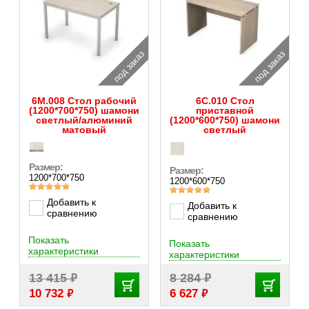
под заказ
под заказ
6М.008 Стол рабочий
6С.010 Стол
(1200*700*750) шамони
приставной
светлый/алюминий
(1200*600*750) шамони
матовый
светлый
Размер:
Размер:
1200*700*750
1200*600*750
Добавить к
Добавить к
сравнению
сравнению
Показать
Показать
характеристики
характеристики
₽
₽
13 415
8 284
₽
₽
10 732
6 627