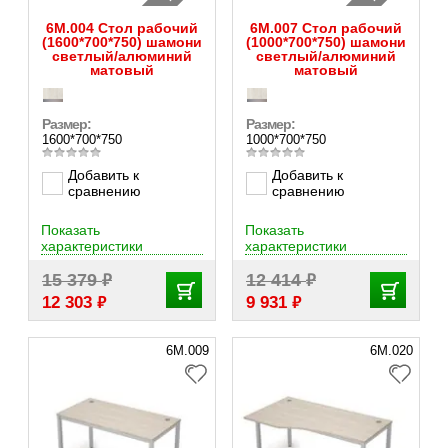
6М.004 Стол рабочий
6М.007 Стол рабочий
(1600*700*750) шамони
(1000*700*750) шамони
светлый/алюминий
светлый/алюминий
матовый
матовый
Размер:
Размер:
1600*700*750
1000*700*750
Добавить к
Добавить к
сравнению
сравнению
Показать
Показать
характеристики
характеристики
₽
₽
15 379
12 414
₽
₽
12 303
9 931
6М.009
6М.020