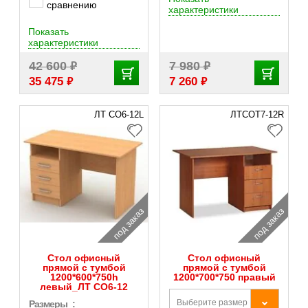
сравнению
характеристики
Показать
характеристики
₽
₽
42 600
7 980
₽
₽
35 475
7 260
ЛТ СO6-12L
ЛТСOТ7-12R
под заказ
под заказ
Стол офисный
Стол офисный
прямой с тумбой
прямой с тумбой
1200*600*750h
1200*700*750 правый
левый_ЛТ СО6-12
Выберите размер
Размеры_: