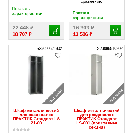
сравнению
Показать
Показать
характеристики
характеристики
₽
₽
22 448
16 303
₽
₽
18 707
13 586
S23099521902
S23099510202
под заказ
под заказ
Шкаф металлический
Шкаф металлический
для раздевалок
для раздевалок
ПРАКТИК Стандарт LS
ПРАКТИК Стандарт
21-60
LS-001 (приставная
секция)