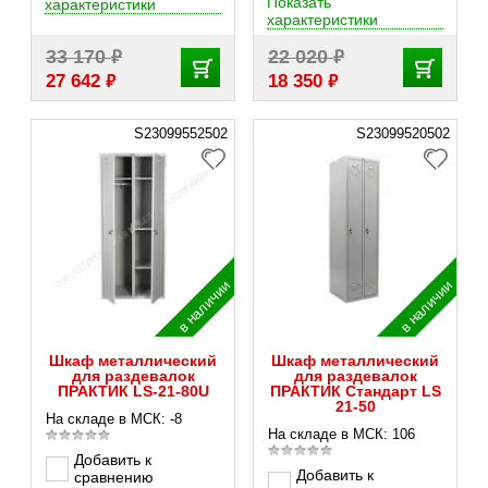
Показать
характеристики
характеристики
₽
₽
33 170
22 020
₽
₽
27 642
18 350
S23099552502
S23099520502
в наличии
в наличии
Шкаф металлический
Шкаф металлический
для раздевалок
для раздевалок
ПРАКТИК LS-21-80U
ПРАКТИК Стандарт LS
21-50
На складе в МСК: -8
На складе в МСК: 106
Добавить к
Добавить к
сравнению