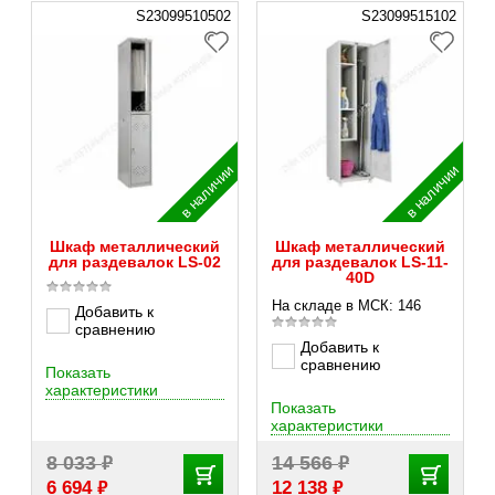
S23099510502
S23099515102
в наличии
в наличии
Шкаф металлический
Шкаф металлический
для раздевалок LS-02
для раздевалок LS-11-
40D
На складе в МСК: 146
Добавить к
сравнению
Добавить к
сравнению
Показать
характеристики
Показать
характеристики
₽
₽
8 033
14 566
₽
₽
6 694
12 138