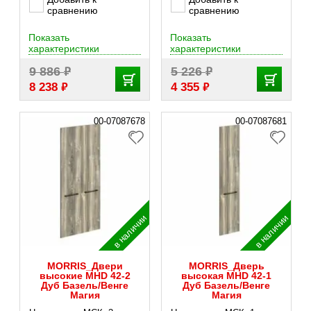
сравнению
сравнению
Показать
Показать
характеристики
характеристики
₽
₽
9 886
5 226
₽
₽
8 238
4 355
00-07087678
00-07087681
в наличии
в наличии
MORRIS_Двери
MORRIS_Дверь
высокие MHD 42-2
высокая MHD 42-1
Дуб Базель/Венге
Дуб Базель/Венге
Магия
Магия