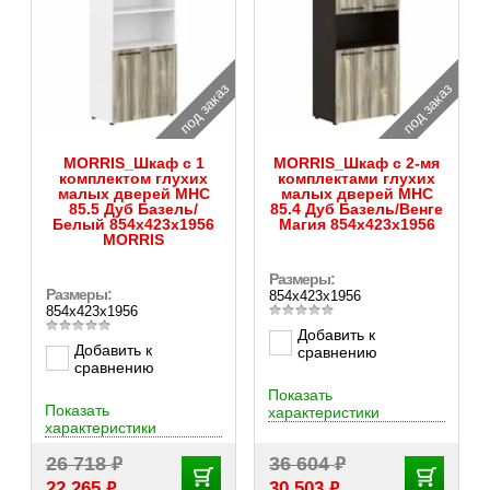
под заказ
под заказ
MORRIS_Шкаф с 1
MORRIS_Шкаф с 2-мя
комплектом глухих
комплектами глухих
малых дверей MHC
малых дверей MHC
85.5 Дуб Базель/
85.4 Дуб Базель/Венге
Белый 854х423х1956
Магия 854х423х1956
MORRIS
Размеры:
Размеры:
854х423х1956
854х423х1956
Добавить к
Добавить к
сравнению
сравнению
Показать
Показать
характеристики
характеристики
₽
₽
26 718
36 604
₽
₽
22 265
30 503