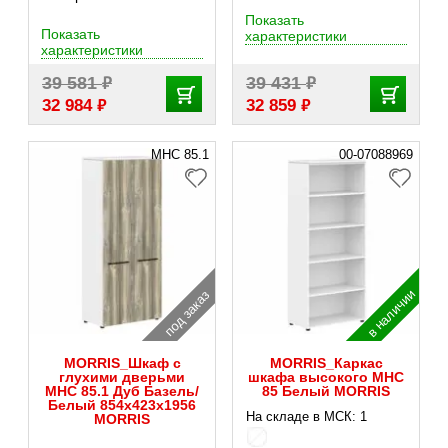
Показать
Показать
характеристики
характеристики
₽
₽
39 581
39 431
₽
₽
32 984
32 859
MHC 85.1
00-07088969
в наличии
под заказ
MORRIS_Шкаф с
MORRIS_Каркас
глухими дверьми
шкафа высокого MHC
MHC 85.1 Дуб Базель/
85 Белый MORRIS
Белый 854х423х1956
На складе в МСК: 1
MORRIS