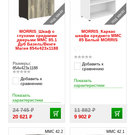
под заказ
под заказ
MORRIS_Шкаф с
MORRIS_Каркас
глухими средними
шкафа среднего MMC
дверьми MMC 85.1
85 Белый MORRIS
Дуб Базель/Венге
Магия 854х423х1188
Размеры:
Добавить к
854х423х1188
сравнению
Добавить к
Показать
сравнению
характеристики
Показать
характеристики
₽
₽
24 745
11 882
₽
₽
20 621
9 902
MMC 42.2
MMC 42.1