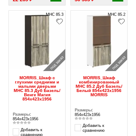
MHC 85.3
MHC 85.2
под заказ
под заказ
MORRIS_Шкаф с
MORRIS_Шкаф
глухими средними и
комбинированный
малыми дверьми
MHC 85.2 Дуб Базель/
MHC 85.3 Дуб Базель/
Белый 854х423х1956
Венге Магия
MORRIS
854х423х1956
Размеры:
Размеры:
854х423х1956
854х423х1956
Добавить к
Добавить к
сравнению
сравнению