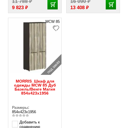
₽
₽
11 788
16 090
₽
₽
9 823
13 408
MCW 85
под заказ
MORRIS_Шкаф для
одежды MCW 85 Дуб
Базель/Венге Магия
854х423х1956
Размеры:
854х423х1956
Добавить к
сравнению