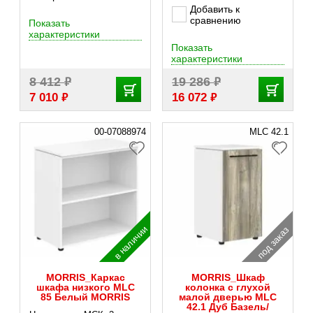
Добавить к
сравнению
Показать
характеристики
Показать
характеристики
₽
₽
8 412
19 286
₽
₽
7 010
16 072
00-07088974
MLC 42.1
в наличии
под заказ
MORRIS_Каркас
MORRIS_Шкаф
шкафа низкого MLC
колонка с глухой
85 Белый MORRIS
малой дверью MLC
42.1 Дуб Базель/