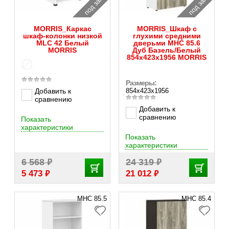
под заказ
под заказ
MORRIS_Каркас
MORRIS_Шкаф с
шкаф-колонки низкой
глухими средними
MLC 42 Белый
дверьми MHC 85.6
MORRIS
Дуб Базель/Белый
854х423х1956 MORRIS
Размеры:
Добавить к
854х423х1956
сравнению
Добавить к
сравнению
Показать
характеристики
Показать
характеристики
₽
₽
6 568
24 319
₽
₽
5 473
21 012
MHC 85.5
MHC 85.4