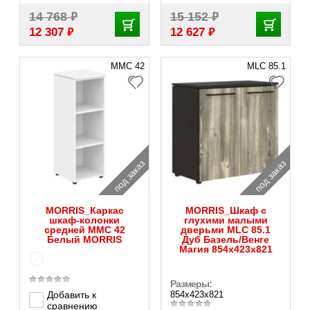
₽
₽
14 768
15 152
₽
₽
12 307
12 627
MMC 42
MLC 85.1
под заказ
под заказ
MORRIS_Каркас
MORRIS_Шкаф с
шкаф-колонки
глухими малыми
средней MMC 42
дверьми MLC 85.1
Белый MORRIS
Дуб Базель/Венге
Магия 854х423х821
Размеры:
Добавить к
854х423х821
сравнению