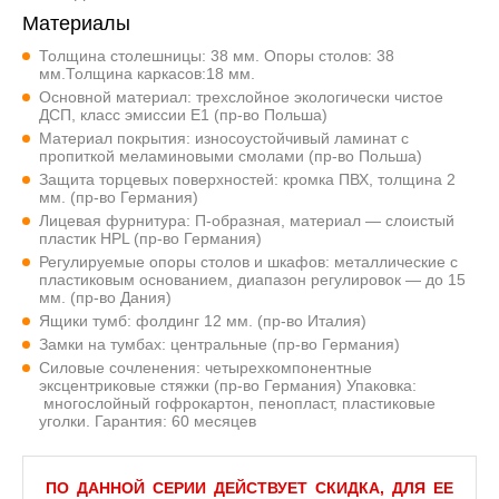
Материалы
Толщина столешницы: 38 мм. Опоры столов: 38
мм.Толщина каркасов:18 мм.
Основной материал: трехслойное экологически чистое
ДСП, класс эмиссии Е1 (пр-во Польша)
Материал покрытия: износоустойчивый ламинат с
пропиткой меламиновыми смолами (пр-во Польша)
Защита торцевых поверхностей: кромка ПВХ, толщина 2
мм. (пр-во Германия)
Лицевая фурнитура: П-образная, материал — слоистый
пластик HPL (пр-во Германия)
Регулируемые опоры столов и шкафов: металлические с
пластиковым основанием, диапазон регулировок — до 15
мм. (пр-во Дания)
Ящики тумб: фолдинг 12 мм. (пр-во Италия)
Замки на тумбах: центральные (пр-во Германия)
Силовые сочленения: четырехкомпонентные
эксцентриковые стяжки (пр-во Германия) Упаковка:
многослойный гофрокартон, пенопласт, пластиковые
уголки. Гарантия: 60 месяцев
ПО ДАННОЙ СЕРИИ ДЕЙСТВУЕТ СКИДКА, ДЛЯ ЕЕ