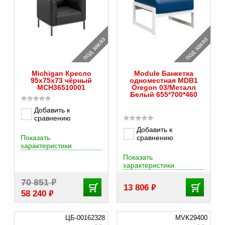
под заказ
под заказ
Michigan Кресло
Module Банкетка
95x75x73 чёрный
одноместная MDB1
MCH36510001
Oregon 03/Металл
Белый 655*700*460
Добавить к
сравнению
Добавить к
Показать
сравнению
характеристики
Показать
характеристики
₽
70 851
₽
13 806
₽
58 240
ЦБ-00162328
MVK29400