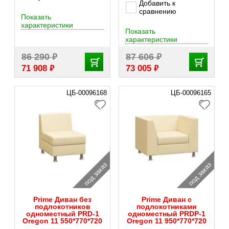
Добавить к
сравнению
Показать
характеристики
Показать
характеристики
₽
₽
86 290
87 606
₽
₽
71 908
73 005
ЦБ-00096168
ЦБ-00096165
под заказ
под заказ
Prime Диван без
Prime Диван с
подлокотников
подлокотниками
одноместный PRD-1
одноместный PRDP-1
Oregon 11 550*770*720
Oregon 11 950*770*720