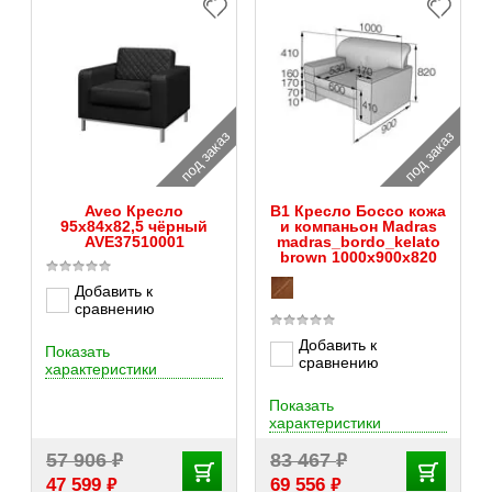
под заказ
под заказ
Aveo Кресло
B1 Кресло Боссо кожа
95x84x82,5 чёрный
и компаньон Madras
AVE37510001
madras_bordo_kelato
brown 1000х900х820
Добавить к
сравнению
Добавить к
Показать
сравнению
характеристики
Показать
характеристики
₽
₽
57 906
83 467
₽
₽
47 599
69 556