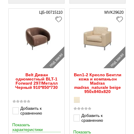
ЦБ-00715110
MVK29620
под заказ
под заказ
Belt Диван
Ben1-2 Кресло Бентли
одноместный BLT-1
кожа и компаньон
Forward 297/Металл
Madras
Черный 910*850*730
madras_naturale beige
950х840х820
Добавить к
сравнению
Добавить к
сравнению
Показать
характеристики
Показать