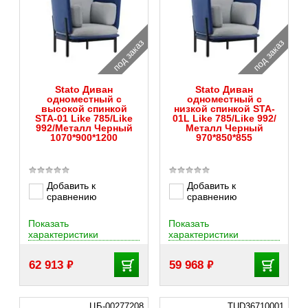
под заказ
под заказ
Stato Диван
Stato Диван
одноместный с
одноместный с
высокой спинкой
низкой спинкой STA-
STA-01 Like 785/Like
01L Like 785/Like 992/
992/Металл Черный
Металл Черный
1070*900*1200
970*850*855
Добавить к
Добавить к
сравнению
сравнению
Показать
Показать
характеристики
характеристики
₽
₽
62 913
59 968
ЦБ-00277208
TUD36710001