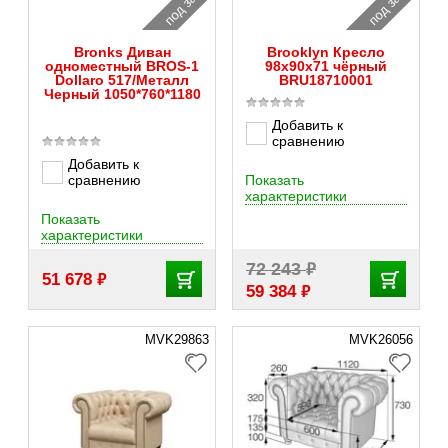
под заказ
под заказ
Bronks Диван
Brooklyn Кресло
одноместный BROS-1
98x90x71 чёрный
Dollaro 517/Металл
BRU18710001
Черный 1050*760*1180
Добавить к
сравнению
Добавить к
сравнению
Показать
характеристики
Показать
характеристики
₽
72 243
₽
51 678
₽
59 384
MVK29863
MVK26056