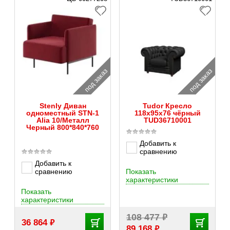
под заказ
под заказ
Stenly Диван
Tudor Кресло
одноместный STN-1
118x95x76 чёрный
Alia 10/Металл
TUD36710001
Черный 800*840*760
Добавить к
сравнению
Добавить к
сравнению
Показать
характеристики
Показать
характеристики
₽
108 477
₽
36 864
₽
89 168