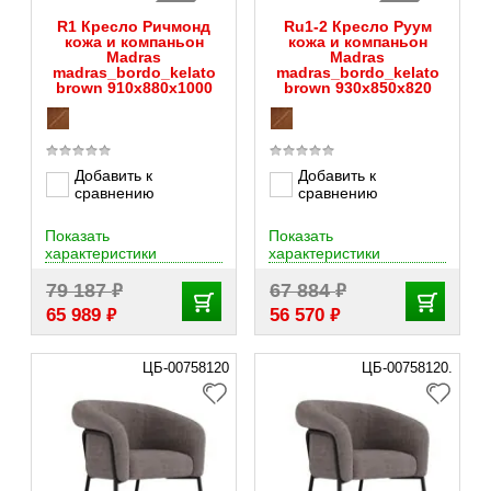
R1 Кресло Ричмонд
Ru1-2 Кресло Руум
кожа и компаньон
кожа и компаньон
Madras
Madras
madras_bordo_kelato
madras_bordo_kelato
brown 910х880х1000
brown 930х850х820
Добавить к
Добавить к
сравнению
сравнению
Показать
Показать
характеристики
характеристики
₽
₽
79 187
67 884
₽
₽
65 989
56 570
ЦБ-00758120
ЦБ-00758120.