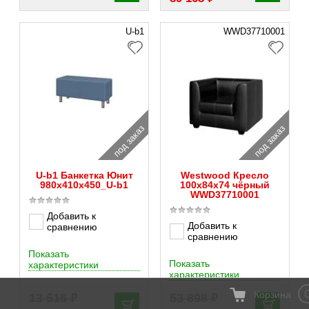
U-b1
WWD37710001
под заказ
под заказ
U-b1 Банкетка Юнит
Westwood Кресло
980х410х450_U-b1
100x84x74 чёрный
WWD37710001
Добавить к
Добавить к
сравнению
сравнению
Показать
Показать
характеристики
характеристики
Корзина
₽
₽
13 516
53 898