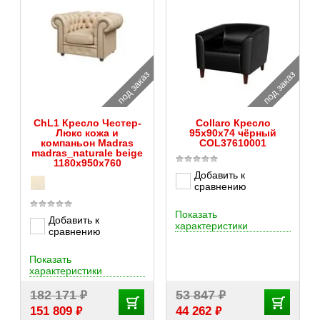
под заказ
под заказ
ChL1 Кресло Честер-
Collaro Кресло
Люкс кожа и
95x90x74 чёрный
компаньон Madras
COL37610001
madras_naturale beige
1180х950х760
Добавить к
сравнению
Показать
Добавить к
характеристики
сравнению
Показать
характеристики
₽
₽
182 171
53 847
₽
₽
151 809
44 262