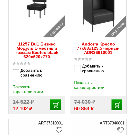
под заказ
под заказ
11257 Bu1 Бизнес
Andorra Кресло
Модуль 1-местный
77x68x129,5 чёрный
кожзам Ecotex black
ADR36810001
620х620х770
Добавить к
Добавить к
сравнению
сравнению
Показать
Показать
характеристики
характеристики
₽
₽
14 522
74 030
₽
₽
12 102
60 853
ART37310001
ART37340001