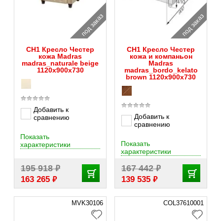
под заказ
под заказ
CH1 Кресло Честер
CH1 Кресло Честер
кожа Madras
кожа и компаньон
madras_naturale beige
Madras
1120х900х730
madras_bordo_kelato
brown 1120х900х730
Добавить к
Добавить к
сравнению
сравнению
Показать
Показать
характеристики
характеристики
₽
₽
195 918
167 442
₽
₽
163 265
139 535
MVK30106
COL37610001