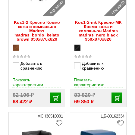
под заказ
под заказ
Kos1-2 Кресло Космо
Kos1-2-mk Кресло-МК
кожа и компаньон
Космо кожа и
Madras
компаньон Madras
madras_bordo_kelato
madras_nero black
brown 950х870х820
950х870х820
Добавить к
Добавить к
сравнению
сравнению
Показать
Показать
характеристики
характеристики
₽
₽
82 106
83 820
₽
₽
68 422
69 850
MCH36510001
ЦБ-00162334