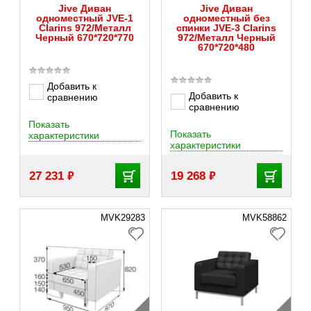
Jive Диван
Jive Диван
одноместный JVE-1
одноместный без
Clarins 972/Металл
спинки JVE-3 Clarins
Черный 670*720*770
972/Металл Черный
670*720*480
Добавить к
Добавить к
сравнению
сравнению
Показать
Показать
характеристики
характеристики
₽
₽
27 231
19 268
MVK29283
MVK58862