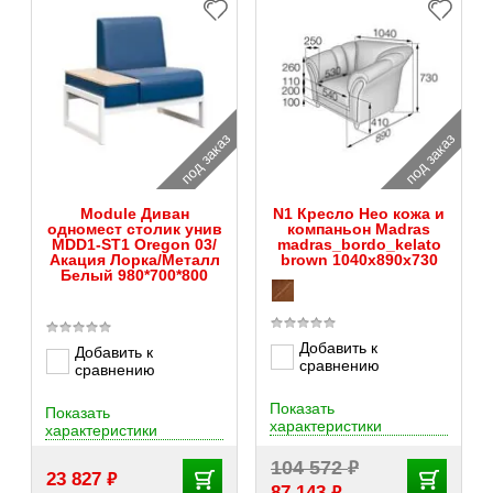
под заказ
под заказ
Module Диван
N1 Кресло Нео кожа и
одномест столик унив
компаньон Madras
MDD1-ST1 Oregon 03/
madras_bordo_kelato
Акация Лорка/Металл
brown 1040х890х730
Белый 980*700*800
Добавить к
Добавить к
сравнению
сравнению
Показать
Показать
характеристики
характеристики
₽
104 572
₽
23 827
₽
87 143