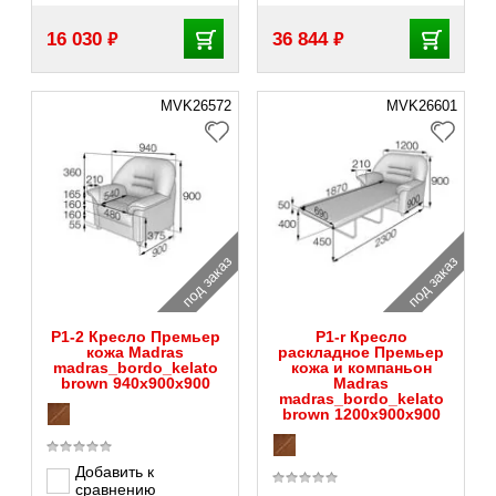
₽
₽
16 030
36 844
MVK26572
MVK26601
под заказ
под заказ
P1-2 Кресло Премьер
P1-r Кресло
кожа Madras
раскладное Премьер
madras_bordo_kelato
кожа и компаньон
brown 940х900х900
Madras
madras_bordo_kelato
brown 1200х900х900
Добавить к
сравнению