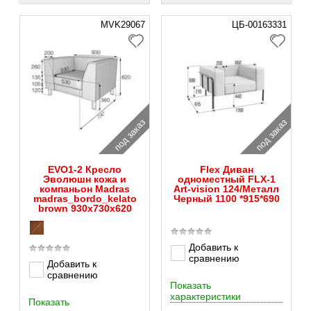
MVK29067
ЦБ-00163331
под заказ
под заказ
EVO1-2 Кресло
Flex Диван
Эволюшн кожа и
одноместный FLX-1
компаньон Madras
Art-vision 124/Металл
madras_bordo_kelato
Черный 1100 *915*690
brown 930х730х620
Добавить к
сравнению
Добавить к
сравнению
Показать
характеристики
Показать