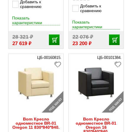
Добавить к
Добавить к
сравнению
сравнению
Показать
Показать
характеристики
характеристики
₽
₽
28 321
22 076
₽
₽
27 619
23 200
ЦБ-00160815.
ЦБ-00101384.
под заказ
под заказ
Born Кресло
Born Кресло
одноместное BR-01
одноместное BR-01
Oregon 11 830*840*840.
Oregon 16
830*840*840.